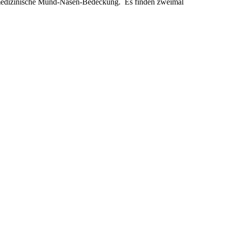
e medizinische Mund-Nasen-Bedeckung. Es finden zweimal