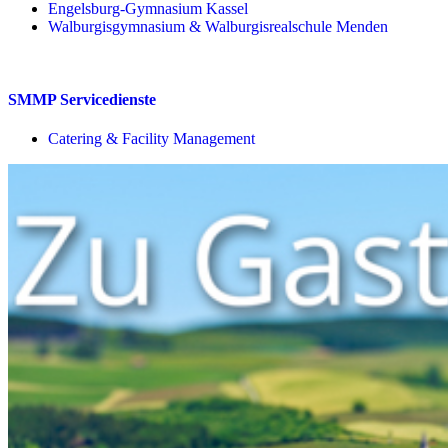
Engelsburg-Gymnasium Kassel
Walburgisgymnasium & Walburgisrealschule Menden
SMMP Servicedienste
Catering & Facility Management