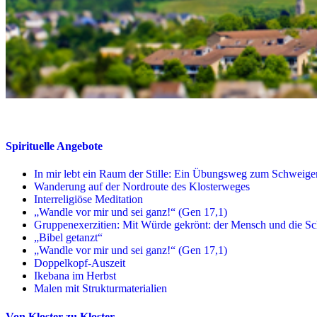
Spirituelle Angebote
In mir lebt ein Raum der Stille: Ein Übungsweg zum Schweig
Wanderung auf der Nordroute des Klosterweges
Interreligiöse Meditation
„Wandle vor mir und sei ganz!“ (Gen 17,1)
Gruppenexerzitien: Mit Würde gekrönt: der Mensch und die S
„Bibel getanzt“
„Wandle vor mir und sei ganz!“ (Gen 17,1)
Doppelkopf-Auszeit
Ikebana im Herbst
Malen mit Strukturmaterialien
Von Kloster zu Kloster