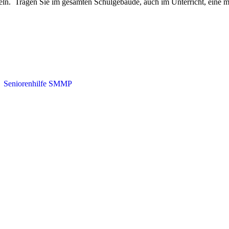
geln. Tragen Sie im gesamten Schulgebäude, auch im Unterricht, ein
・
Seniorenhilfe SMMP