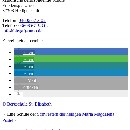
katholische berufsbildende Schule
Friedensplatz 5/6
37308 Heiligenstadt
Telefon:
03606 67 3-02
Telefax:
03606 67 3-3 02
info-kbbs(at)smmp.de
Zurzeit keine Termine.
teilen
teilen
teilen
teilen
E-Mail
drucken
© Bergschule St. Elisabeth
・Eine Schule der
Schwestern der heiligen Maria Magdalena
Postel
・