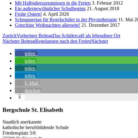
Mit Halbjahreszeugnissen in die Ferien
3. Februar 2012
Ein außergewöhnlicher Schulbeginn
21. August 2018
Frohe Ostern!
4. April 2026
Schnuppertag für Regelschüler in der Physiotherapie
11. Mai 2
Grinchige Weihnachten allerseits!
21. Dezember 2017
Zurück
Vorheriger Beitrag
Das Schülercafé als lebendiger Ort
Nächster Beitrag
Regelungen nach den Ferien
Nächster
teilen
teilen
teilen
teilen
E-Mail
drucken
Bergschule St. Elisabeth
Staatlich anerkannte
katholische berufsbildende Schule
Friedensplatz 5/6