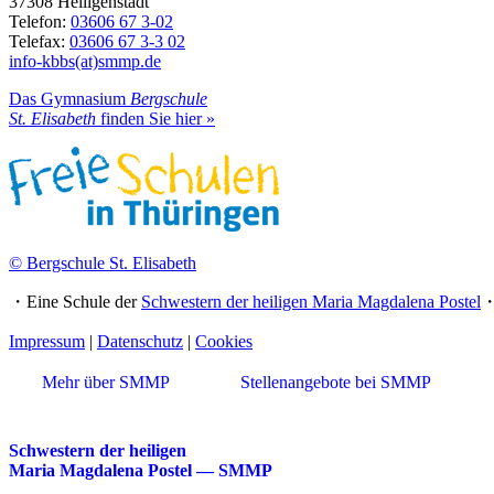
37308 Heiligenstadt
Telefon:
03606 67 3-02
Telefax:
03606 67 3-3 02
info-kbbs(at)smmp.de
Das Gymnasium
Bergschule
St. Elisabeth
finden Sie hier »
© Bergschule St. Elisabeth
・Eine Schule der
Schwestern der heiligen Maria Magdalena Postel
Impressum
|
Datenschutz
|
Cookies
Mehr über SMMP
Stellenangebote bei SMMP
Schwestern der heiligen
Maria Magdalena Postel — SMMP