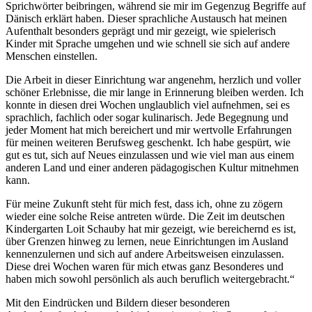
Sprichwörter beibringen, während sie mir im Gegenzug Begriffe auf
Dänisch erklärt haben. Dieser sprachliche Austausch hat meinen
Aufenthalt besonders geprägt und mir gezeigt, wie spielerisch
Kinder mit Sprache umgehen und wie schnell sie sich auf andere
Menschen einstellen.
Die Arbeit in dieser Einrichtung war angenehm, herzlich und voller
schöner Erlebnisse, die mir lange in Erinnerung bleiben werden. Ich
konnte in diesen drei Wochen unglaublich viel aufnehmen, sei es
sprachlich, fachlich oder sogar kulinarisch. Jede Begegnung und
jeder Moment hat mich bereichert und mir wertvolle Erfahrungen
für meinen weiteren Berufsweg geschenkt. Ich habe gespürt, wie
gut es tut, sich auf Neues einzulassen und wie viel man aus einem
anderen Land und einer anderen pädagogischen Kultur mitnehmen
kann.
Für meine Zukunft steht für mich fest, dass ich, ohne zu zögern
wieder eine solche Reise antreten würde. Die Zeit im deutschen
Kindergarten Loit Schauby hat mir gezeigt, wie bereichernd es ist,
über Grenzen hinweg zu lernen, neue Einrichtungen im Ausland
kennenzulernen und sich auf andere Arbeitsweisen einzulassen.
Diese drei Wochen waren für mich etwas ganz Besonderes und
haben mich sowohl persönlich als auch beruflich weitergebracht.“
Mit den Eindrücken und Bildern dieser besonderen