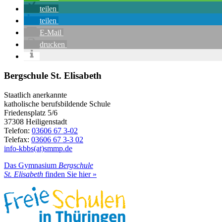
teilen
teilen
E-Mail
drucken
Bergschule St. Elisabeth
Staatlich anerkannte
katholische berufsbildende Schule
Friedensplatz 5/6
37308 Heiligenstadt
Telefon:
03606 67 3-02
Telefax:
03606 67 3-3 02
info-kbbs(at)smmp.de
Das Gymnasium
Bergschule
St. Elisabeth
finden Sie hier »