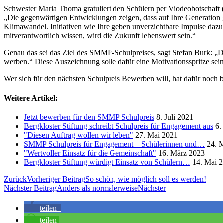
Schwester Maria Thoma gratuliert den Schülern per Viodeobotschaft 
„Die gegenwärtigen Entwicklungen zeigen, dass auf Ihre Generation 
Klimawandel. Initiativen wie Ihre geben unverzichtbare Impulse dazu
mitverantwortlich wissen, wird die Zukunft lebenswert sein.“
Genau das sei das Ziel des SMMP-Schulpreises, sagt Stefan Burk: „Da
werben.“ Diese Auszeichnung solle dafür eine Motivationsspritze sein
Wer sich für den nächsten Schulpreis Bewerben will, hat dafür noch
Weitere Artikel:
Jetzt bewerben für den SMMP Schulpreis
8. Juli 2021
Bergkloster Stiftung schreibt Schulpreis für Engagement aus
6.
"Diesen Auftrag wollen wir leben"
27. Mai 2021
SMMP Schulpreis für Engagement – Schülerinnen und…
24. 
"Wertvoller Einsatz für die Gemeinschaft"
16. März 2023
Bergkloster Stiftung würdigt Einsatz von Schülern…
14. Mai 
Zurück
Vorheriger Beitrag
So schön, wie möglich soll es werden!
Nächster Beitrag
Anders als normalerweise
Nächster
teilen
teilen