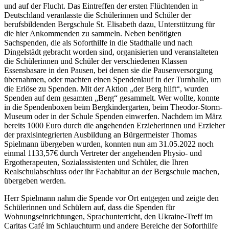
und auf der Flucht. Das Eintreffen der ersten Flüchtenden in
Deutschland veranlasste die Schülerinnen und Schüler der
berufsbildenden Bergschule St. Elisabeth dazu, Unterstützung für
die hier Ankommenden zu sammeln. Neben benötigten
Sachspenden, die als Soforthilfe in die Stadthalle und nach
Dingelstädt gebracht worden sind, organisierten und veranstalteten
die Schülerinnen und Schüler der verschiedenen Klassen
Essensbasare in den Pausen, bei denen sie die Pausenversorgung
übernahmen, oder machten einen Spendenlauf in der Turnhalle, um
die Erlöse zu Spenden. Mit der Aktion „der Berg hilft“, wurden
Spenden auf dem gesamten „Berg“ gesammelt. Wer wollte, konnte
in die Spendenboxen beim Bergkindergarten, beim Theodor-Storm-
Museum oder in der Schule Spenden einwerfen. Nachdem im März
bereits 1000 Euro durch die angehenden Erzieherinnen und Erzieher
der praxisintegrierten Ausbildung an Bürgermeister Thomas
Spielmann übergeben wurden, konnten nun am 31.05.2022 noch
einmal 1133,57€ durch Vertreter der angehenden Physio- und
Ergotherapeuten, Sozialassistenten und Schüler, die Ihren
Realschulabschluss oder ihr Fachabitur an der Bergschule machen,
übergeben werden.
Herr Spielmann nahm die Spende vor Ort entgegen und zeigte den
Schülerinnen und Schülern auf, dass die Spenden für
Wohnungseinrichtungen, Sprachunterricht, den Ukraine-Treff im
Caritas Café im Schlauchturm und andere Bereiche der Soforthilfe